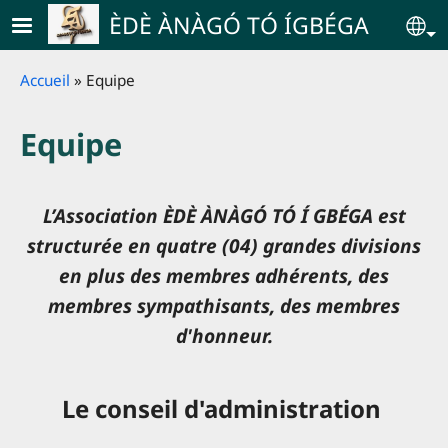
Skip to main content
ÈDÈ ÀNÀGÓ TÓ ÍGBÉGA
Se
Breadcrumb
Accueil
Equipe
Equipe
L’Association ÈDÈ ÀNÀGÓ TÓ Í GBÉGA est
structurée en quatre (04) grandes divisions
en plus des membres adhérents, des
membres sympathisants, des membres
d'honneur.
Le conseil d'administration