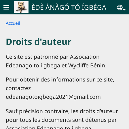
Skip to main content
ÈDÈ ÀNÀGÓ TÓ ÍGBÉGA
Se
Breadcrumb
Accueil
Droits d'auteur
Ce site est patronné par Association
Edeanago to i gbega et Wycliffe Bénin.
Pour obtenir des informations sur ce site,
contactez
edeanagotoigbega2021@gmail.com
Sauf précision contraire, les droits d’auteur
pour tous les documents sont détenus par
Association Edeanago to i gbega