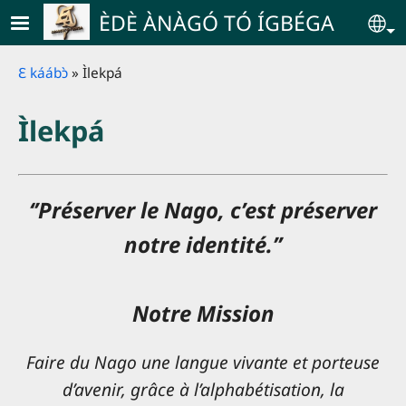
Skip to main content
ÈDÈ ÀNÀGÓ TÓ ÍGBÉGA
Se
Breadcrumb
Ɛ káábɔ̀
Ìlekpá
Ìlekpá
‘’Préserver le Nago, c’est préserver
notre identité.’’
Notre Mission
Faire du Nago une langue vivante et porteuse
d’avenir, grâce à l’alphabétisation, la