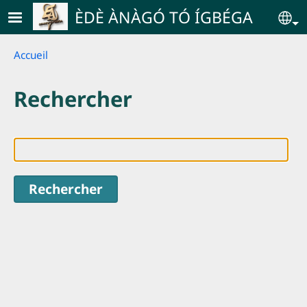
Skip to main content
ÈDÈ ÀNÀGÓ TÓ ÍGBÉGA
Se
Breadcrumb
Accueil
Rechercher